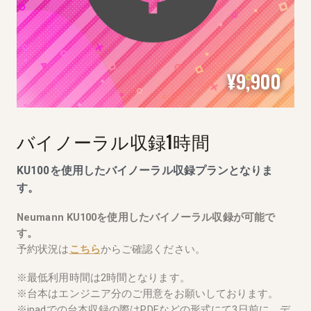
¥9,900
バイノーラル収録1時間
KU100を使用したバイノーラル収録プランとなりま
す。
Neumann
KU100を使用したバイノーラル収録が可能で
す。
予約状況は
こちら
からご確認ください。
※最低利用時間は2時間となります。
※台本はエンジニア分のご用意をお願いしております。
※ipadでの台本収録の際はPDFなどの形式にて3日前に、デ