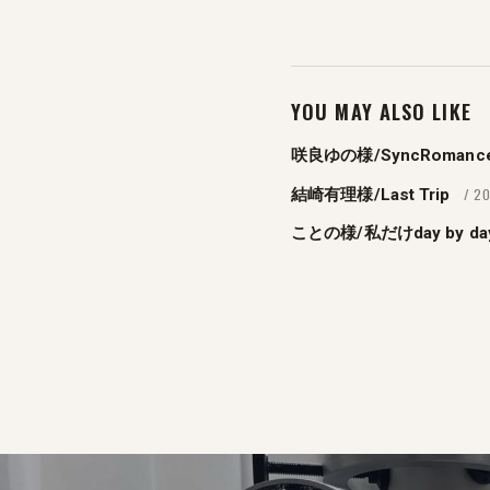
YOU MAY ALSO LIKE
咲良ゆの様/SyncRomanc
/ 2
結崎有理様/Last Trip
ことの様/私だけday by da