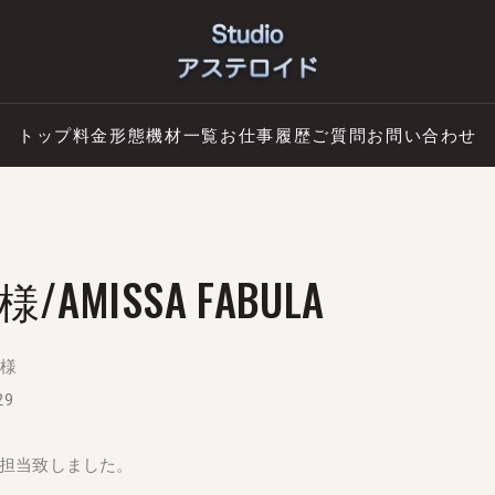
トップ
料金形態
機材一覧
お仕事履歴
ご質問
お問い合わせ
E様/AMISSA FABULA
e様
29
担当致しました。